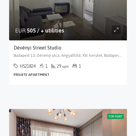
EUR
505 / + utilities
Dévényi Street Studio
Budapest 13, Dévényi utca, Angyalföld, XIII. kerület, Budapest, Közép-Magyarország, 1135, Magyarország
H521824
1
29
1
sqm
PRIVATE APARTMENT
FOR RENT