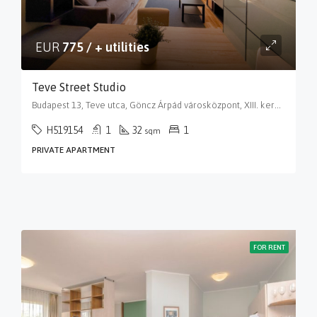
EUR
775 / + utilities
Teve Street Studio
Budapest 13, Teve utca, Göncz Árpád városközpont, XIII. kerület, Budapest, Közép-Magyarország, 1139, Magyarország
H519154
1
32
1
sqm
PRIVATE APARTMENT
FOR RENT