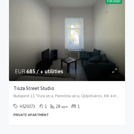
FOR RENT
EUR
685 / + utilities
Tisza Street Studio
Budapest 13, Tisza utca, Pannónia utca, Újlipótváros, XIII. kerület, Budapest, Közép-Magyarország, 1133, Magyarország
H520373
1
28
1
sqm
PRIVATE APARTMENT