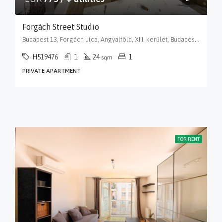
Forgách Street Studio
Budapest 13, Forgách utca, Angyalföld, XIII. kerület, Budapest, Közép-Magyarország, 1139, Magyarország
H519476
1
24
1
sqm
PRIVATE APARTMENT
FOR RENT