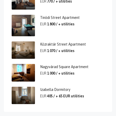
EUR
770 / + utilities
Tinódi Street Apartment
EUR
1 800 / + utilities
Közraktár Street Apartment
EUR
1 070 / + utilities
Nagyvárad Square Apartment
EUR
1 000 / + utilities
Izabella Dormitory
EUR
405 / + 65 EUR utilities