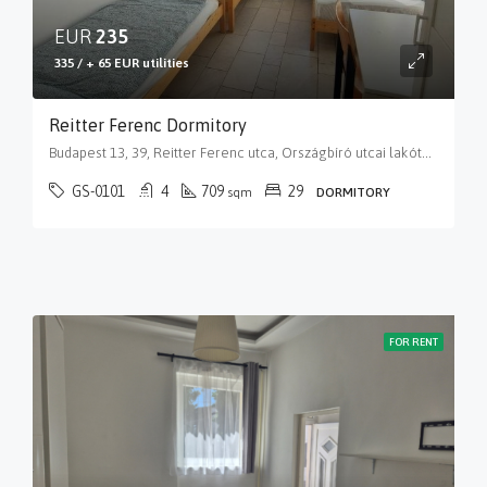
EUR
235
335 / + 65 EUR utilities
Reitter Ferenc Dormitory
Budapest 13, 39, Reitter Ferenc utca, Országbíró utcai lakótelep, Angyalföld, XIII. kerület, Budapest, Közép-Magyarország, 1135, Magyarország
GS-0101
4
709
29
sqm
DORMITORY
FOR RENT