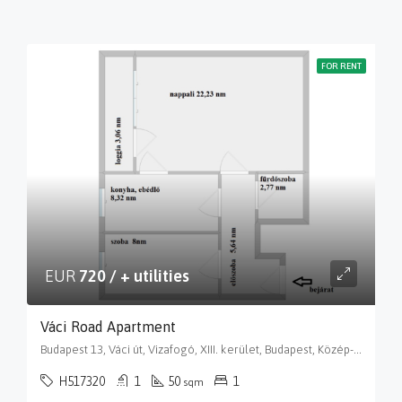
FOR RENT
EUR
720 / + utilities
Váci Road Apartment
Budapest 13, Váci út, Vizafogó, XIII. kerület, Budapest, Közép-Magyarország, 1138, Magyarország
H517320
1
50
1
sqm