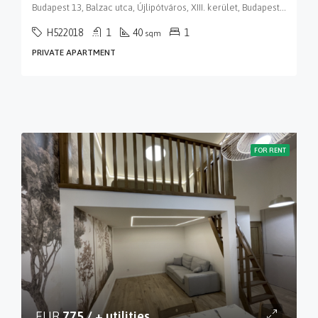
Budapest 13, Balzac utca, Újlipótváros, XIII. kerület, Budapest, Közép-Magyarország, 1136, Magyarország
H522018
1
40
1
sqm
PRIVATE APARTMENT
FOR RENT
EUR
775 / + utilities