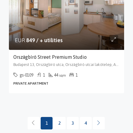
EUR
849 / + utilities
Országbíró Street Premium Studio
Budapest 13, Országbíró utca, Országbíró utcai lakótelep, Angyalföld, XIII. kerület, Budapest, Közép-Magyarország, 1139, Magyarország
gs-0109
1
44
1
sqm
PRIVATE APARTMENT
1
2
3
4