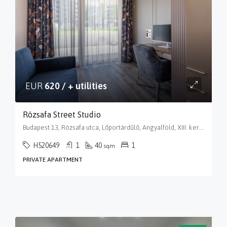
EUR
620 / + utilities
Rózsafa Street Studio
Budapest 13, Rózsafa utca, Lőportárdűlő, Angyalföld, XIII. kerület, Budapest, Közép-Magyarország, 1134, Magyarország
H520649
1
40
1
sqm
PRIVATE APARTMENT