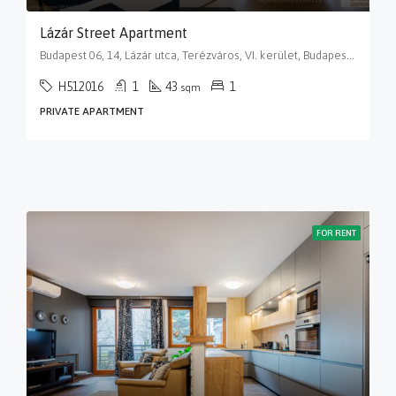
Lázár Street Apartment
Budapest 06, 14, Lázár utca, Terézváros, VI. kerület, Budapest, Közép-Magyarország, 1065, Magyarország
H512016
1
43
1
sqm
PRIVATE APARTMENT
FOR RENT