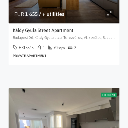
EUR
1 655 / + utilities
Káldy Gyula Street Apartment
Budapest 06, Káldy Gyula utca, Terézváros, VI. kerület, Budapest, Közép-Magyarország, 1061, Magyarország
H515545
1
90
2
sqm
PRIVATE APARTMENT
FOR RENT