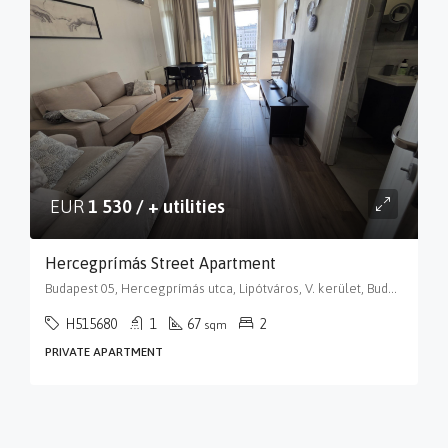
EUR
1 530 / + utilities
Hercegprímás Street Apartment
Budapest 05, Hercegprímás utca, Lipótváros, V. kerület, Budapest, Közép-Magyarország, 1051, Magyarország
H515680
1
67
2
sqm
PRIVATE APARTMENT