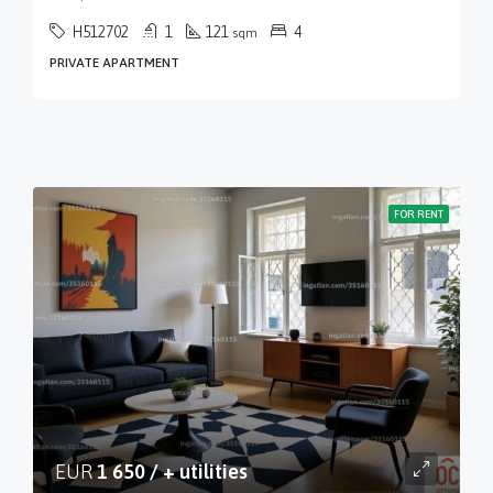
H512702
1
121
4
sqm
PRIVATE APARTMENT
FOR RENT
EUR
1 650 / + utilities