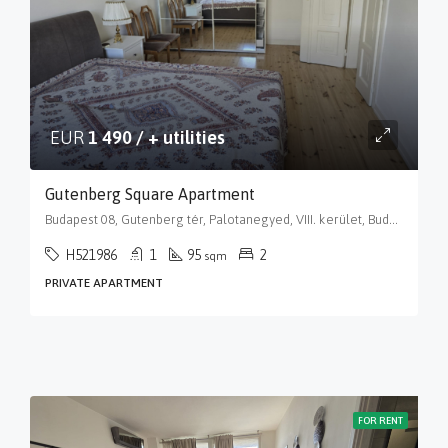
EUR
1 490 / + utilities
Gutenberg Square Apartment
Budapest 08, Gutenberg tér, Palotanegyed, VIII. kerület, Budapest, Közép-Magyarország, 1088, Magyarország
H521986
1
95
2
sqm
PRIVATE APARTMENT
FOR RENT