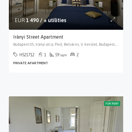
EUR
1 490 / + utilities
Irányi Street Apartment
Budapest 05, Irányi utca, Pest, Belváros, V. kerület, Budapest, Közép-Magyarország, 1056, Magyarország
H521712
1
59
2
sqm
PRIVATE APARTMENT
FOR RENT