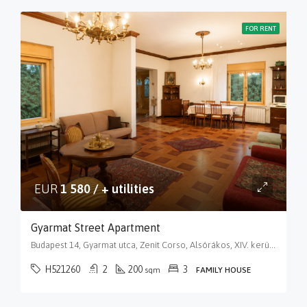
FOR RENT
EUR
1 580 / + utilities
Gyarmat Street Apartment
Budapest 14, Gyarmat utca, Zenit Corso, Alsórákos, XIV. kerület, Budapest, Közép-Magyarország, 1147, Magyarország
H521260
2
200
3
sqm
FAMILY HOUSE