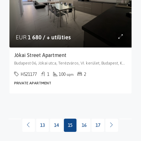
EUR
1 680 / + utilities
Jókai Street Apartment
Budapest 06, Jókai utca, Terézváros, VI. kerület, Budapest, Közép-Magyarország, 1066, Magyarország
H521177
1
100
2
sqm
PRIVATE APARTMENT
13
14
15
16
17