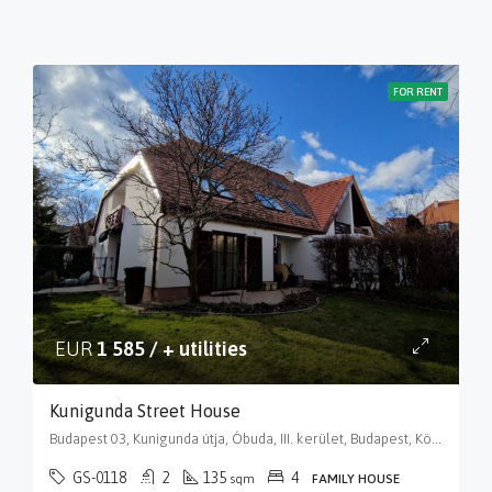
FOR RENT
EUR
1 585 / + utilities
Kunigunda Street House
Budapest 03, Kunigunda útja, Óbuda, III. kerület, Budapest, Közép-Magyarország, 1035, Magyarország
GS-0118
2
135
4
sqm
FAMILY HOUSE